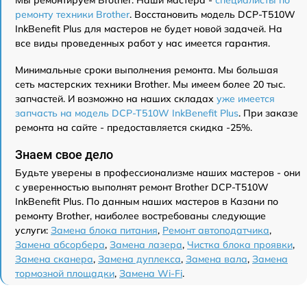
ремонту техники Brother
. Восстановить модель DCP-T510W
InkBenefit Plus для мастеров не будет новой задачей. На
все виды проведенных работ у нас имеется гарантия.
Минимальные сроки выполнения ремонта. Мы большая
сеть мастерских техники Brother. Мы имеем более 20 тыс.
запчастей. И возможно на наших складах
уже имеется
запчасть на модель DCP-T510W InkBenefit Plus
. При заказе
ремонта на сайте - предоставляется скидка -25%.
Знаем свое дело
Будьте уверены в профессионализме наших мастеров - они
с уверенностью выполнят ремонт Brother DCP-T510W
InkBenefit Plus. По данным наших мастеров в Казани по
ремонту Brother, наиболее востребованы следующие
услуги:
Замена блока питания
,
Ремонт автоподатчика
,
Замена абсорбера
,
Замена лазера
,
Чистка блока проявки
,
Замена сканера
,
Замена дуплекса
,
Замена вала
,
Замена
тормозной площадки
,
Замена Wi-Fi
.