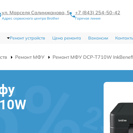
ул. Марселя Салимжанова, 5
+7 (843) 254-50-42
Адрес сервисного центра Brother
Горячая линия
Ремонт устройств
Цена ремонта
Вакансии
Контакт
ств
Ремонт МФУ
Ремонт МФУ DCP-T710W InkBenefit
мфу
710W