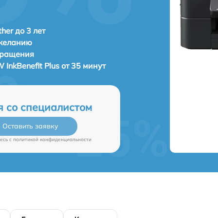
her до 3 лет
 желанию
бращения
InkBenefit Plus от 35 минут
я со специалистом
Оставить заявку
есь c
политикой конфиденциальности