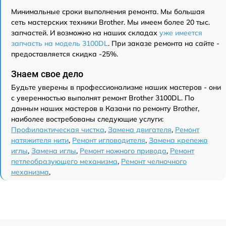
Минимальные сроки выполнения ремонта. Мы большая
сеть мастерских техники Brother. Мы имеем более 20 тыс.
запчастей. И возможно на наших складах
уже имеется
запчасть на модель 3100DL
. При заказе ремонта на сайте -
предоставляется скидка -25%.
Знаем свое дело
Будьте уверены в профессионализме наших мастеров - они
с уверенностью выполнят ремонт Brother 3100DL. По
данным наших мастеров в Казани по ремонту Brother,
наиболее востребованы следующие услуги:
Профилактическая чистка
,
Замена двигателя
,
Ремонт
натяжителя нити
,
Ремонт игловодителя
,
Замена крепежа
иглы
,
Замена иглы
,
Ремонт ножного привода
,
Ремонт
петлеобразующего механизма
,
Ремонт челночного
механизма
,