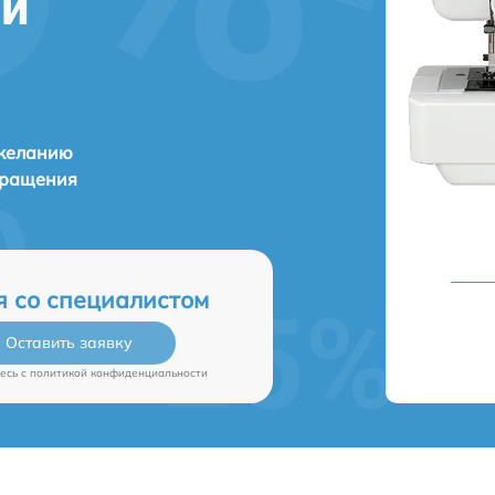
ни
 желанию
бращения
я со специалистом
Оставить заявку
есь c
политикой конфиденциальности